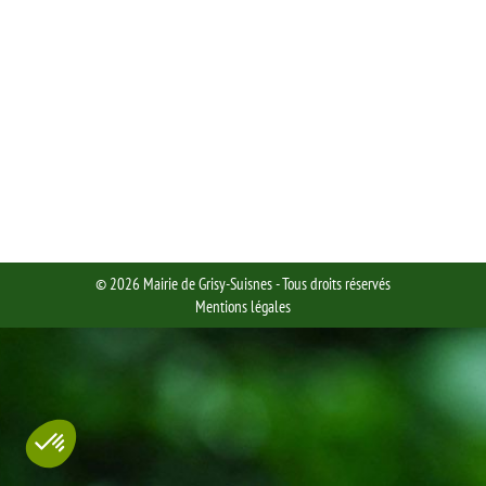
Actualité
Par
Sophie SOWINSKI
09/12/2014
Communiqué de la CPAM du 9 décembre 2014 Écrire à la
CPAM de Seine-et-Marne Par courrier Aafin de faciliter
vos démarches, la CPAM de Seine-et-Marne a mis en place
une adresse unique. Aussi, pour que vos demandes soient
bien réceptionnées, vous devez adresser toutes vos
correspondances à la seule adresse suivante : CPAM DE
SEINE-ET-MARNE…
© 2026 Mairie de Grisy-Suisnes - Tous droits réservés
Mentions légales