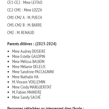
CE1-CE2 : Mme LEITAO
CE2-CM1 : Mme LOZZA
CM1-CM2 A : M. PUECH
CM1-CM2 B : M. BARRE
CM2 : M. RENAUD
Parents d’élèves : (2023-2024)
Mme Audrey DOSIERE
Mme Estelle GALOPIN
Mme Mélissa BAUJON
Mme Mélanie DELELIS
Mme Sandrine PACCAGNINI
Mme Nathalie HA
M. Vincent VOILLEMIN
Mme Cindy MARGUERITAT
M. Fabien MANIERE
Mme Sandy SACHÉ
Personnes rattachées ou intervenant dans l’école :