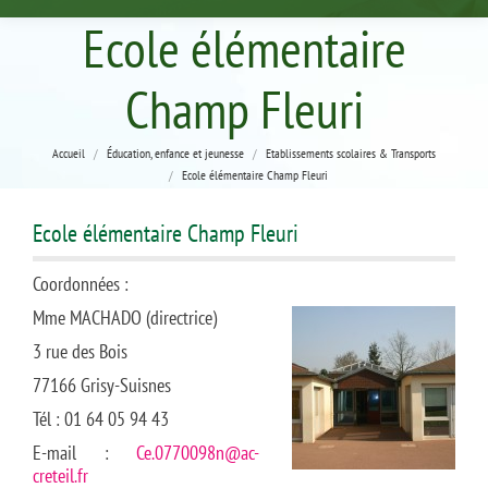
Ecole élémentaire
Champ Fleuri
Vous êtes ici :
Accueil
Éducation, enfance et jeunesse
Etablissements scolaires & Transports
Ecole élémentaire Champ Fleuri
Ecole élémentaire Champ Fleuri
Coordonnées :
Mme MACHADO (directrice)
3 rue des Bois
77166 Grisy-Suisnes
Tél : 01 64 05 94 43
E-mail :
Ce.0770098n@ac-
creteil.fr