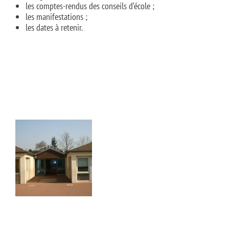
les comptes-rendus des conseils d’école ;
les manifestations ;
les dates à retenir.
présentons
e sûrs que le contenu de ce site vous intéresse avant de vous déranger,
bien vous accompagner pendant votre visite... Vous êtes d'accord ?
 confidentialité