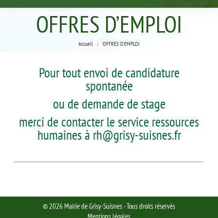
OFFRES D’EMPLOI
Vous êtes ici :
Accueil
OFFRES D’EMPLOI
Pour tout envoi de candidature
spontanée
ou de demande de stage
merci de contacter le service ressources
humaines à
rh@grisy-suisnes.fr
© 2026 Mairie de Grisy-Suisnes - Tous droits réservés
Mentions légales