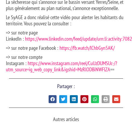
La sècheresse qui s’annonce sur le bassin versant Yerres/Seine, et
plus généralement au plan national, s’annonce exceptionnelle.
Le SyAGE a donc réalisé cette vidéo pour alerter les habitants du
territoire. Vous pouvez la consulter :
=> sur notre page
LinkedIn :
https://www.linkedin.com/feed/update/urn:li:activity:7
=> sur notre page Facebook :
https://fb.watch/lChbGyn5AK/
=> sur notre compte
Instagram :
https://www.instagram.com/reel/CuUzDUMSUc-/?
utm_source=ig_web_copy_link&igshid=MzRlODBiNWFlZA
==
Partager :
Autres articles