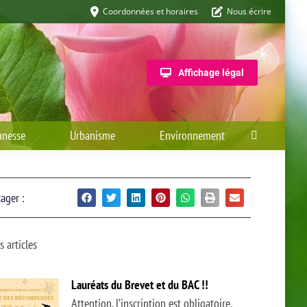
Coordonnées et horaires
Nous écrire
Affichage légal
unesse
Urbanisme
Environnement
ager :
s articles
Lauréats du Brevet et du BAC !!
Attention, l’inscription est obligatoire,