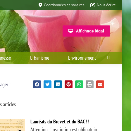
Coordonnées et horaires
Nous écrire
Affichage légal
unesse
Urbanisme
Environnement
ager :
s articles
Lauréats du Brevet et du BAC !!
Attention, l’inscription est obligatoire,