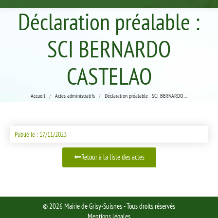
Déclaration préalable :
SCI BERNARDO
CASTELAO
Vous êtes ici :
Accueil
Actes administratifs
Déclaration préalable : SCI BERNARDO…
Publié le : 17/11/2023
Retour à la liste des actes
© 2026 Mairie de Grisy-Suisnes - Tous droits réservés
Mentions légales