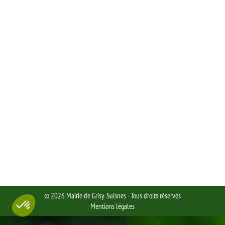
TRAVAUX DE VOIRIE (INTERDICTION DE CIRCULATION)
: JEUDI 2 ET VENDREDI 3 NOVEMBRE 2017
Actualité
,
Archives
Par
Sophie SOWINSKI
27/10/2017
Travaux de voirie (interdiction de circulation) : jeudi 2 et
vendredi 3 novembre 2017 Arrêté n°84-2017
© 2026 Mairie de Grisy-Suisnes - Tous droits réservés
Mentions légales