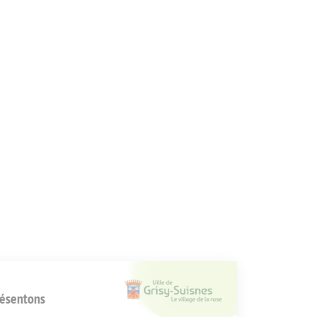
TRAVAUX D’ÉTÉ SUR LA VOIRIE ET LES BÂTIMENTS
COMMUNAUX (1)
Actualité
,
Archives
Par
Sophie SOWINSKI
19/07/2017
Travaux d’été sur la voirie et les bâtiments communaux
(1) Travaux de peinture dans les écoles : Réfection de la
chaussée à l’entrée de la résidence du Parc : Modification
des branchements des caméras situées rue du Maréchal
Gallieni :
Bienvenue
Nous vous présentons
Les cookies